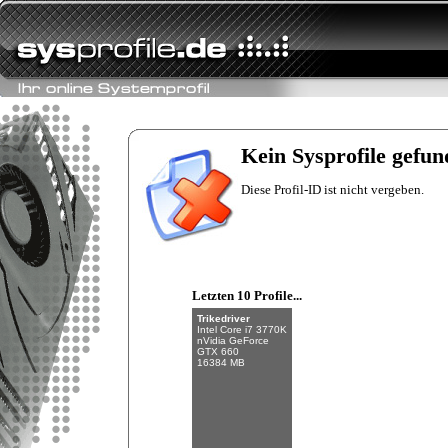
Fishman
Intel Core i7-6700K
NVIDIA GeForce
GTX 970
Kein Sysprofile gefun
32 GB (4 x 8 GB)
Diese Profil-ID ist nicht vergeben.
Letzten 10 Profile...
Trikedriver
Intel Core i7 3770K
nVidia GeForce
GTX 660
16384 MB