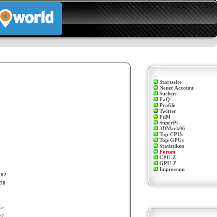
Startseite
Neuer Account
Suchen
FaQ
Profile
Twitter
PdM
SuperPi
3DMark06
Top-CPUs
Top-GPUs
Statistiken
Forum
CPU-Z
GPU-Z
Impressum
n82
58
ke
r2