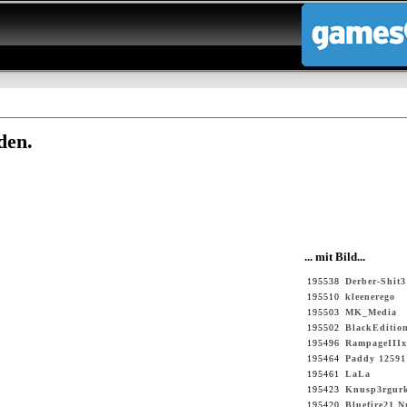
den.
... mit Bild...
195538
Derber-Shit3
195510
kleenerego
195503
MK_Media
195502
BlackEditio
195496
RampageIIIx
195464
Paddy 12591
195461
LaLa
195423
Knusp3rgur
195420
Bluefire21 N