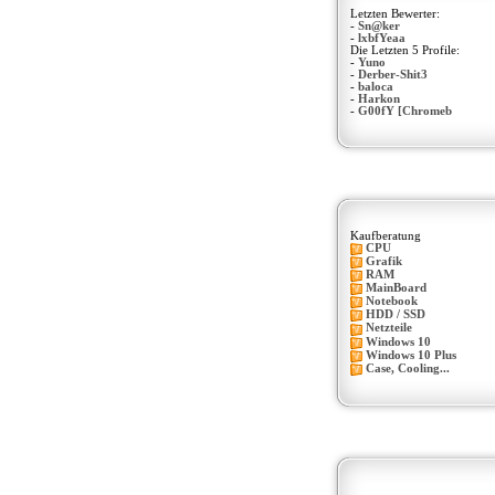
Letzten Bewerter:
-
Sn@ker
-
lxbfYeaa
Die Letzten 5 Profile:
-
Yuno
-
Derber-Shit3
-
baloca
-
Harkon
-
G00fY [Chromeb
Kaufberatung
CPU
Grafik
RAM
MainBoard
Notebook
HDD / SSD
Netzteile
Windows 10
Windows 10 Plus
Case, Cooling...