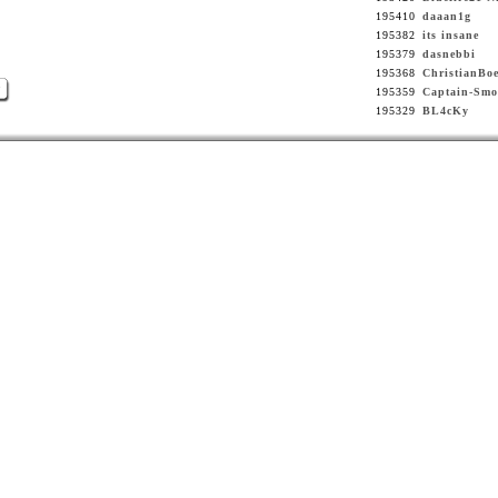
195410
daaan1g
195382
its insane
195379
dasnebbi
195368
ChristianBoe
>
195359
Captain-Smo
195329
BL4cKy