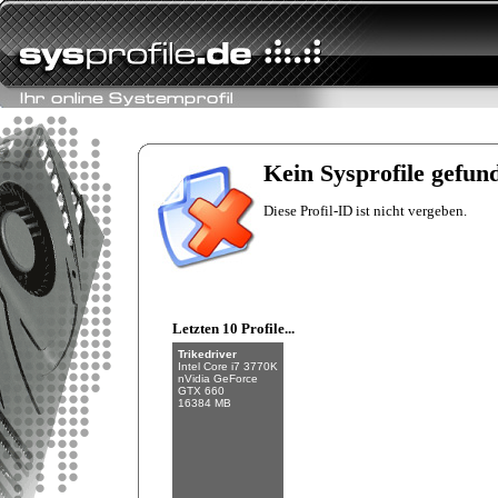
Fishman
Intel Core i7-6700K
NVIDIA GeForce
GTX 970
Kein Sysprofile gefun
32 GB (4 x 8 GB)
Diese Profil-ID ist nicht vergeben.
Letzten 10 Profile...
Trikedriver
Intel Core i7 3770K
nVidia GeForce
GTX 660
16384 MB