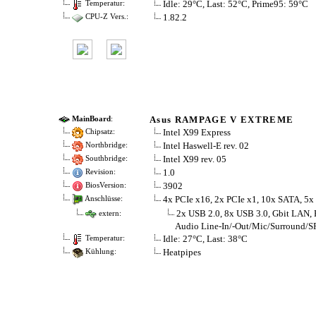
Idle: 29°C, Last: 52°C, Prime95: 59°C
Temperatur:
1.82.2
CPU-Z Vers.:
Asus RAMPAGE V EXTREME
MainBoard
:
Intel X99 Express
Chipsatz:
Intel Haswell-E rev. 02
Northbridge:
Intel X99 rev. 05
Southbridge:
1.0
Revision:
3902
BiosVersion:
4x PCIe x16, 2x PCIe x1, 10x SATA, 5x
Anschlüsse:
2x USB 2.0, 8x USB 3.0, Gbit LAN,
extern:
Audio Line-In/-Out/Mic/Surround/S
Idle: 27°C, Last: 38°C
Temperatur:
Heatpipes
Kühlung: