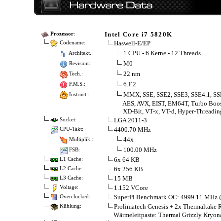
Intel Core i7 5820K
Prozessor
:
Haswell-E/EP
Codename:
1 CPU - 6 Kerne - 12 Threads
Architekt.:
M0
Revision:
22 nm
Tech.:
6.F.2
F.M.S.:
MMX, SSE, SSE2, SSE3, SSE4.1, SS
Instruct.:
AES, AVX, EIST, EM64T, Turbo Boos
XD-Bit, VT-x, VT-d, Hyper-Threadin
LGA 2011-3
Socket:
4400.70 MHz
CPU-Takt:
44x
Multiplik.:
100.00 MHz
FSB:
6x 64 KB
L1 Cache:
6x 256 KB
L2 Cache:
15 MB
L3 Cache:
1.152 VCore
Voltage:
SuperPi Benchmark OC: 4999.11 MHz 
Overclocked:
Prolimatech Genesis + 2x Thermaltake
Kühlung:
Wärmeleitpaste: Thermal Grizzly Kryon