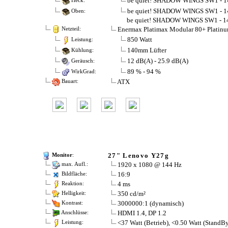
be quiet! SHADOW WINGS SW1 - 
Heck:
be quiet! SHADOW WINGS SW1 - 
Oben:
be quiet! SHADOW WINGS SW1 - 
Enermax Platimax Modular 80+ Platin
Netzteil:
850 Watt
Leistung:
140mm Lüfter
Kühlung:
12 dB(A) - 25.9 dB(A)
Geräusch:
89 % - 94 %
WirkGrad:
ATX
Bauart:
27" Lenovo Y27g
Monitor
:
1920 x 1080 @ 144 Hz
max. Aufl.:
16:9
Bildfläche:
4 ms
Reaktion:
350 cd/m²
Helligkeit:
3000000:1 (dynamisch)
Kontrast:
HDMI 1.4, DP 1.2
Anschlüsse:
<37 Watt (Betrieb), <0.50 Watt (StandB
Leistung: