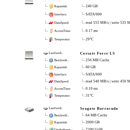
240 GB
Kapazität:
SATA/600
Interface:
read 555 MB/s | write 535 
DataSpeed:
0.17 ms
AccessTime:
29°C
Temperatur:
Corsair Force LS
Laufwerk:
256 MB Cache
Beschreib.:
60 GB
Kapazität:
SATA/600
Interface:
read 540 MB/s | write 450 
DataSpeed:
0.19 ms
AccessTime:
31°C
Temperatur:
Seagate Barracuda
Laufwerk:
64 MB Cache
Beschreib.:
2000 GB
Kapazität:
7200 UpM
Umdrehung.: