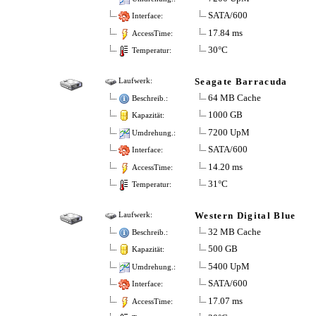
SATA/600
Interface:
17.84 ms
AccessTime:
30°C
Temperatur:
Seagate Barracuda
Laufwerk:
64 MB Cache
Beschreib.:
1000 GB
Kapazität:
7200 UpM
Umdrehung.:
SATA/600
Interface:
14.20 ms
AccessTime:
31°C
Temperatur:
Western Digital Blue
Laufwerk:
32 MB Cache
Beschreib.:
500 GB
Kapazität:
5400 UpM
Umdrehung.:
SATA/600
Interface:
17.07 ms
AccessTime: