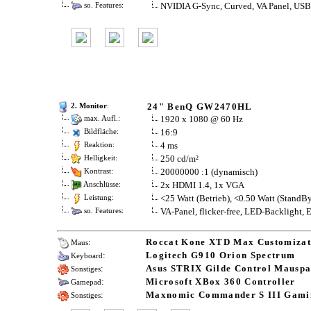
NVIDIA G-Sync, Curved, VA Panel, USB
so. Features:
24" BenQ GW2470HL
2. Monitor
:
1920 x 1080 @ 60 Hz
max. Aufl.:
16:9
Bildfläche:
4 ms
Reaktion:
250 cd/m²
Helligkeit:
20000000 :1 (dynamisch)
Kontrast:
2x HDMI 1.4, 1x VGA
Anschlüsse:
<25 Watt (Betrieb), <0.50 Watt (StandB
Leistung:
VA-Panel, flicker-free, LED-Backlight, 
so. Features:
:
Roccat Kone XTD Max Customizat
Maus
:
Logitech G910 Orion Spectrum
Keyboard
:
Asus STRIX Gilde Control Mausp
Sonstiges
:
Microsoft XBox 360 Controller
Gamepad
:
Maxnomic Commander S III Gami
Sonstiges