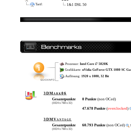
1&1 DSL 50
Tarif:
Prozessor:
Intel Core i7 5820K
Grafikkarte:
nVidia GeForce GTX 1080 SC Ga
Auflösung:
1920 x 1080, 32 Bit
3DMark06
Gesamtpunkte
0 Punkte
(non OCed)
(1024 x 768 x 32)
47.678 Punkte
(
overclocked
)
3DMVantage
Gesamtpunkte
60.793 Punkte
(non OCed)
S
(1024 x 768 x 32)