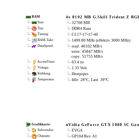
4x 8192 MB G.Skill Trident Z RG
RAM
:
32768 MB
Size:
DDR4 Ram
Typ:
CL17-17-17-40
Timing:
1499.80 MHz (effektiv 3000 MHz)
RAM-Takt:
read: 46102 MB/s
DataSpeed:
write: 45847 MB/s
copy: 51755 MB/s
63.4 ns
AccessTime:
1.35 Volt
Voltage:
Heatpipes
Kühlung:
Idle: 28°C, Last: 39°C
Temperatur:
nVidia GeForce GTX 1080 SC Ga
Grafikkarte
:
EVGA
Subvendor:
GP104 Rev. A1
Chipsatz: