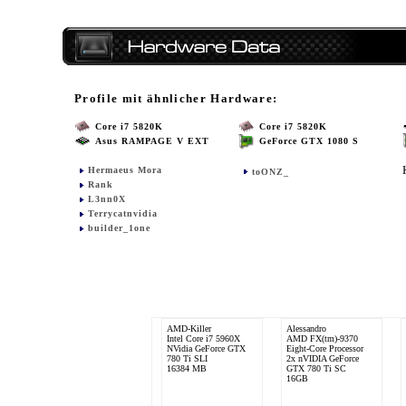
Profile mit ähnlicher Hardware:
Core i7 5820K
Core i7 5820K
Asus RAMPAGE V EXT
GeForce GTX 1080 S
Hermaeus Mora
toONZ_
Rank
L3nn0X
Terrycatnvidia
builder_1one
AMD-Killer
Alessandro
Intel Core i7 5960X
AMD FX(tm)-9370
NVidia GeForce GTX
Eight-Core Processor
780 Ti SLI
2x nVIDIA GeForce
16384 MB
GTX 780 Ti SC
16GB