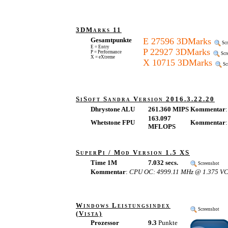
3DMarks 11
Gesamtpunkte
E 27596 3DMarks
Scr
E = Entry
P 22927 3DMarks
P = Performance
Scr
X = eXtreme
X 10715 3DMarks
Sc
SiSoft Sandra Version 2016.3.22.20
Dhrystone ALU
261.360 MIPS
Kommentar
:
163.097
Whetstone FPU
Kommentar
:
MFLOPS
SuperPi / Mod Version 1.5 XS
Time 1M
7.032 secs.
Screenshot
Kommentar
:
CPU OC: 4999.11 MHz @ 1.375 VC
Windows Leistungsindex
Screenshot
(Vista)
Prozessor
9.3
Punkte