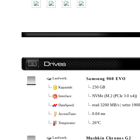
Samsung 960 EVO
Laufwerk:
250 GB
Kapazität:
NVMe (M.2 (PCIe 3.0 x4))
Interface:
read 3200 MB/s | write 190
DataSpeed:
0.04 ms
AccessTime:
26°C
Temperatur:
Mushkin Chronos G2
Laufwerk: