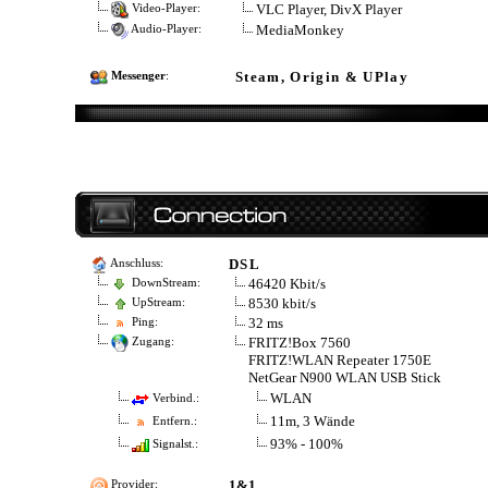
VLC Player, DivX Player
Video-Player:
MediaMonkey
Audio-Player:
Steam, Origin & UPlay
Messenger
:
DSL
Anschluss:
46420 Kbit/s
DownStream:
8530 kbit/s
UpStream:
32 ms
Ping:
FRITZ!Box 7560
Zugang:
FRITZ!WLAN Repeater 1750E
NetGear N900 WLAN USB Stick
WLAN
Verbind.:
11m, 3 Wände
Entfern.:
93% - 100%
Signalst.:
1&1
Provider: