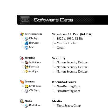
Windows 10 Pro (64 Bit)
Betriebssystem
:
1920 x 1080, 32 Bit
Display:
Mozilla FireFox
Browser:
Gmail
Mail:
Security
Security
:
Norton Security Deluxe
Anti-Virus:
Norton Security Deluxe
Firewall:
Norton Security Deluxe
AntiSpy:
BrennSoftware
Brennen
:
NeroBurningRom
DVD-Burn:
NeroBurningRom
CD-Burn:
Media
Media
:
PhotoScape, Gimp
BildEditor: