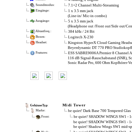
7.1+2 Channel Multi-Streaming
Soundmodus:
1 x 3.5 mm jack
Eingänge:
(Line-in/ Mic-in combo)
5 x 3.5 mm jack
Ausgänge:
(Headphone out /Front out/Side out/Cen
384 kHz / 24 Bit
Abtastfreq.:
Logitech X-230
Boxen:
Kingston HyperX Cloud Gaming Headse
Headset:
Beyerdynamic DT 770 PRO Studiokopfh
ESS SABRE9006A Premier 8 Channel 
Features:
116 dB Signal-Rauschabstand (SNR), So
Sonic Radar Pro, 600 Ohm Kopfhörer-Ve
Midi Tower
GehäuseTyp
:
be quiet! Dark Base 700 Tempered Glas
Marke:
be quiet! SHADOW WINGS SW1 - 
Front:
be quiet! SHADOW WINGS SW1 - 
be quiet! Shadow Wings SW1 mid-s