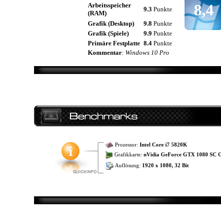
8,4
Arbeitsspeicher
9.3
Punkte
(RAM)
Grafik (Desktop)
9.8
Punkte
Grafik (Spiele)
9.9
Punkte
Primäre Festplatte
8.4
Punkte
Kommentar
:
Windows 10 Pro
Prozessor:
Intel Core i7 5820K
Grafikkarte:
nVidia GeForce GTX 1080 SC 
Auflösung:
1920 x 1080, 32 Bit