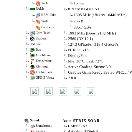
16 nm
Tech.:
8192 MB GDDR5X
RAM:
1305 MHz (effektiv 10440 MHz)
RAM-Takt:
256 Bit
Width:
335.7 GB/s
Bandwith:
1993 MHz (Boost 2132 MHz)
Core-Takt:
2560 (DX 12.1)
Shaders:
127.3 GPixel/s | 318.4 GTexel/s
Fillrate:
PCIe 3.0 x16
Bus:
DisplayPort
Anschlüsse:
Idle: 30°C, Last: 72°C
Temperatur:
Active Cooling Xtreme 3.0
Kühlung:
GeForce Game Ready 398.36 WHQL / 
Treiber, Ver.:
2.8.0
GPU-Z Vers.:
Asus STRIX SOAR
Sound
:
CM6632AX
Signalproz.:
4 Analog, 2 Digital
Kanäle: