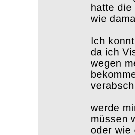
hatte di
wie dama
Ich konnt
da ich Vi
wegen me
bekommen
verabsch
werde mi
müssen w
oder wie 