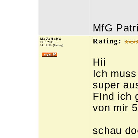
MfG Patr
MaZaHaKa
Rating:
09.01.2009,
04:31 Uhr (Freitag)
Hii
Ich muss
super au
FInd ich 
von mir 
schau doc