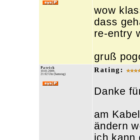
wow klas
dass gehä
re-entry w
gruß pogo
Patrick
Rating:
10.01.2009,
21:02 Uhr (Samstag)
Danke fü
am Kabel
ändern wei
ich kann 