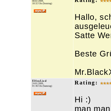
Rating:
08.02.2009,
18:32 Uhr (Sonntag)
Hallo, s
ausgeleu
Satte We
Beste Gr
Mr.Black
ElfenLied
Rating:
24.01.2009,
01:46 Uhr (Samstag)
Hi :)
man man 