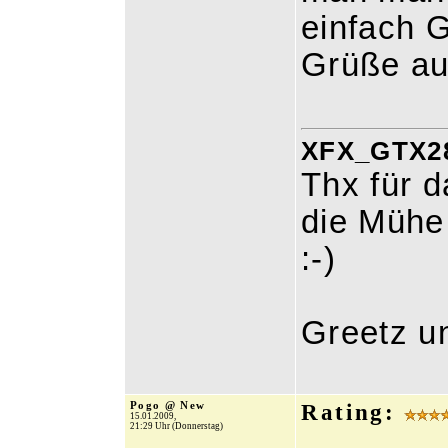
einfach G
Grüße a
XFX_GTX280
Thx für d
die Mühe,
:-)
Greetz u
Pogo @ New
Rating:
15.01.2009,
21:29 Uhr (Donnerstag)