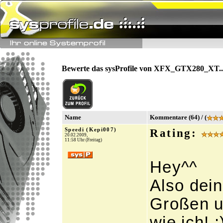
Bewerte das sysProfile von XFX_GTX280_XT..
Name
Kommentare (64) / (
Speedi (Kepi007)
Rating:
20.02.2009,
11:58 Uhr (Freitag)
Hey^^
Also dein
Großen u
wie ich! :