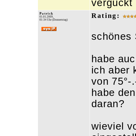
verguckt 
Patrick
Rating:
01.01.2009,
01:34 Uhr (Donnerstag)
schönes
habe auc
ich aber
von 75°-.
habe den 
daran?
wieviel v