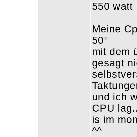
550 watt 
Meine Cpu
50°
mit dem ü
gesagt ni
selbstve
Taktungen
und ich 
CPU lag..
is im mom
^^