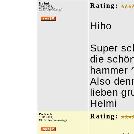
Helmi
Rating:
05.01.2009,
02:23 Uhr (Montag)
Hiho
Super sc
die schö
hammer 
Also den
lieben gr
Helmi
Patrick
Rating:
01.01.2009,
13:55 Uhr (Donnerstag)