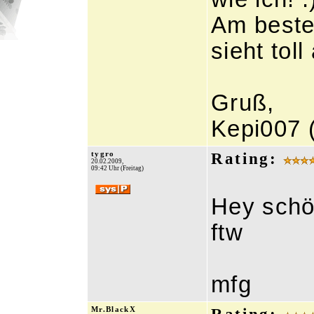
Am besten
sieht toll
Gruß,
Kepi007 
tygro
Rating:
20.02.2009,
09:42 Uhr (Freitag)
Hey schö
ftw
mfg
Mr.BlackX