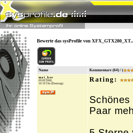
Bewerte das sysProfile von XFX_GTX280_XT..
Name
Kommentare (64) / (
mai_kee
Rating:
09.09.2008,
10:19 Uhr (Dienstag)
Schönes 
Paar mehr
5 Sterne 