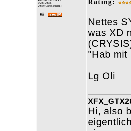
Rating:
06.09.2008,
20:30 Uhr (Samstag)
Nettes S
was XD ne
(CRYSIS
"Hab mit
Lg Oli
XFX_GTX280
Hi, also
eigentlic