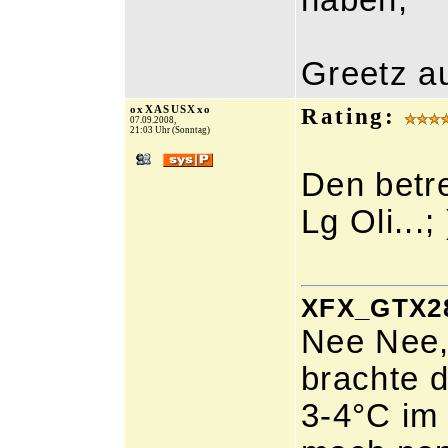
haben,
Greetz au
oxXASUSXxo
Rating:
07.09.2008,
21:03 Uhr (Sonntag)
Den betre
Lg Oli...; 
XFX_GTX280
Nee Nee, 
brachte 
3-4°C im 