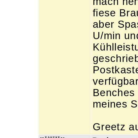
mach nen
fiese Bra
aber Spas
U/min und
Kühlleist
geschrieb
Postkaste
verfügbar
Benches 
meines S
Greetz a
oxXASUSXxo