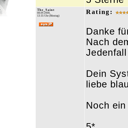
The_Saint
Rating:
08.09.2008,
13:35 Uhr (Montag)
Danke fü
Nach dem 
Jedenfall 
Dein Syst
liebe bla
Noch ein 
5*