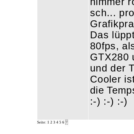
nimmer ro
sch... pr
Grafikpr
Das lüpp
80fps, al
GTX280 u
und der 
Cooler is
die Temp
:-) :-) :-)
Seite:
1
2
3
4
5
6
7