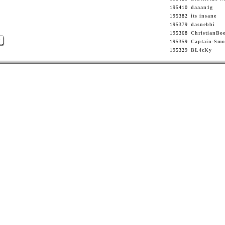
195410
daaan1g
195382
its insane
195379
dasnebbi
195368
ChristianBoe
>
195359
Captain-Smo
195329
BL4cKy