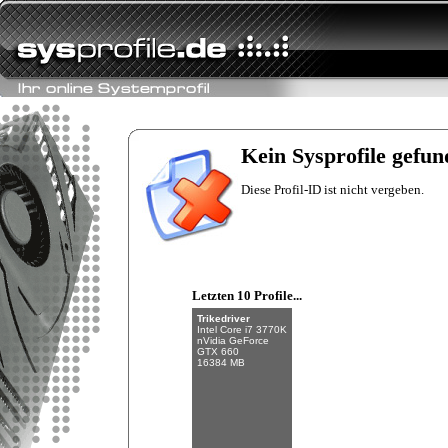
Fishman
Intel Core i7-6700K
NVIDIA GeForce
GTX 970
Kein Sysprofile gefun
32 GB (4 x 8 GB)
Diese Profil-ID ist nicht vergeben.
Letzten 10 Profile...
Trikedriver
Intel Core i7 3770K
nVidia GeForce
GTX 660
16384 MB