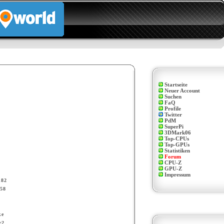
Startseite
Neuer Account
Suchen
FaQ
Profile
Twitter
PdM
SuperPi
3DMark06
Top-CPUs
Top-GPUs
Statistiken
Forum
CPU-Z
GPU-Z
Impressum
n82
58
ke
r2