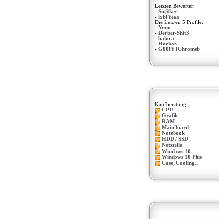
Letzten Bewerter:
-
Sn@ker
-
lxbfYeaa
Die Letzten 5 Profile:
-
Yuno
-
Derber-Shit3
-
baloca
-
Harkon
-
G00fY [Chromeb
Kaufberatung
CPU
Grafik
RAM
MainBoard
Notebook
HDD / SSD
Netzteile
Windows 10
Windows 10 Plus
Case, Cooling...