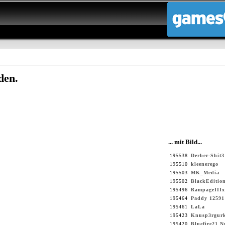
den.
... mit Bild...
195538
Derber-Shit3
195510
kleenerego
195503
MK_Media
195502
BlackEditio
195496
RampageIIIx
195464
Paddy 12591
195461
LaLa
195423
Knusp3rgur
195420
Bluefire21 N