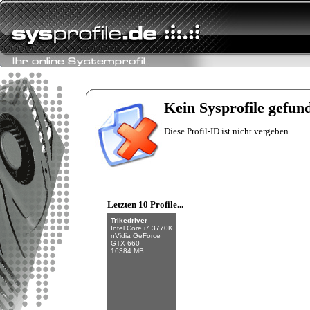
Fishman
Intel Core i7-6700K
NVIDIA GeForce
GTX 970
Kein Sysprofile gefun
32 GB (4 x 8 GB)
Diese Profil-ID ist nicht vergeben.
Letzten 10 Profile...
Trikedriver
Intel Core i7 3770K
nVidia GeForce
GTX 660
16384 MB