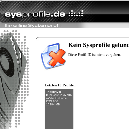
Fishman
Intel Core i7-6700K
NVIDIA GeForce
GTX 970
Kein Sysprofile gefun
32 GB (4 x 8 GB)
Diese Profil-ID ist nicht vergeben.
Letzten 10 Profile...
Trikedriver
Intel Core i7 3770K
nVidia GeForce
GTX 660
16384 MB