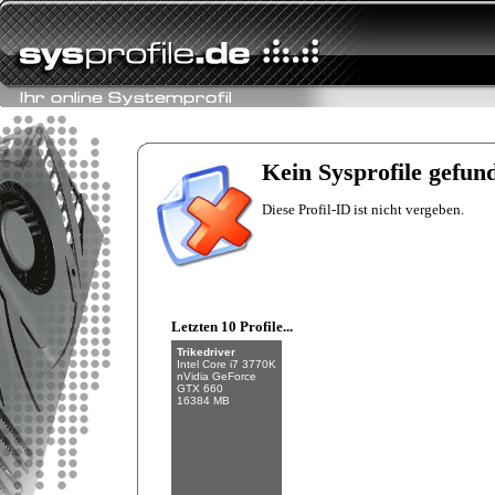
Fishman
Intel Core i7-6700K
NVIDIA GeForce
GTX 970
Kein Sysprofile gefun
32 GB (4 x 8 GB)
Diese Profil-ID ist nicht vergeben.
Letzten 10 Profile...
Trikedriver
Intel Core i7 3770K
nVidia GeForce
GTX 660
16384 MB