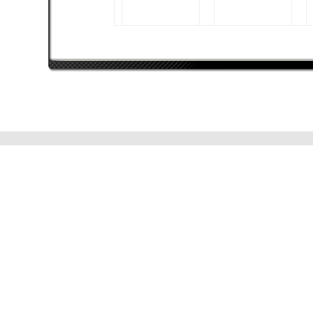
XQuasarX
sfc
AMD Phenom II X6
Intel Core i7 4770K
1090T BE
AMD Radeon R9 290X
AMD Radeon R9 290
+ Morpheus
OC
16384 MB
8192 MB (2x 4096 MB)