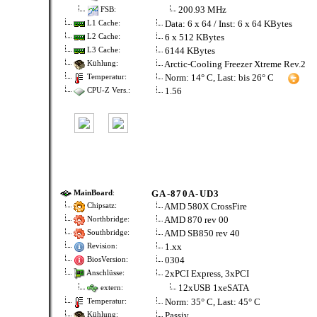
200.93 MHz
FSB:
Data: 6 x 64 / Inst: 6 x 64 KBytes
L1 Cache:
6 x 512 KBytes
L2 Cache:
6144 KBytes
L3 Cache:
Arctic-Cooling Freezer Xtreme Rev.2
Kühlung:
Norm: 14° C, Last: bis 26° C
Temperatur:
1.56
CPU-Z Vers.:
GA-870A-UD3
MainBoard
:
AMD 580X CrossFire
Chipsatz:
AMD 870 rev 00
Northbridge:
AMD SB850 rev 40
Southbridge:
1.xx
Revision:
0304
BiosVersion:
2xPCI Express, 3xPCI
Anschlüsse:
12xUSB 1xeSATA
extern:
Norm: 35° C, Last: 45° C
Temperatur:
Passiv
Kühlung: