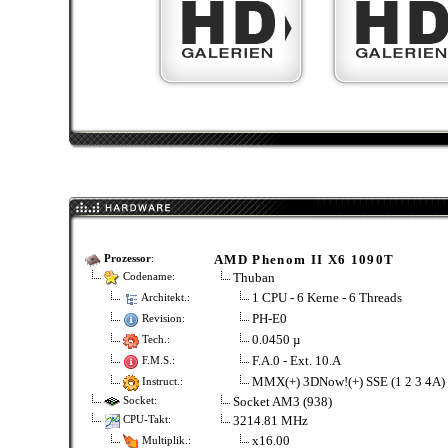
AMD Phenom II X6 1090T
Prozessor
:
Thuban
Codename:
1 CPU - 6 Kerne - 6 Threads
Architekt.:
PH-E0
Revision:
0.0450 µ
Tech.:
F.A.0 - Ext. 10.A
F.M.S.:
MMX(+) 3DNow!(+) SSE (1 2 3 4A
Instruct.:
Socket AM3 (938)
Socket:
3214.81 MHz
CPU-Takt:
x16.00
Multiplik.: