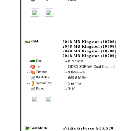
2048 MB Kingston (10700)
RAM
:
2048 MB Kingston (10700)
2048 MB Kingston (10700)
2048 MB Kingston (10700)
8192 MB
Size:
DDR3-SDRAM Dual Channel
Typ:
9.0-9-9-24
Timing:
669.8 MHz
RAM-Takt:
5 ns/4ns
AccessTime:
3:10
Ratio:
nVidia GeForce GTX 570
Grafikkarte
: