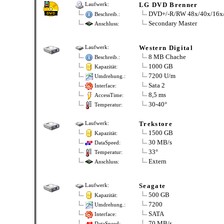
LG DVD Brenner
Laufwerk:
DVD+/-R/RW 48x/40x/16x/
Beschreib.:
Secondary Master
Anschluss:
Western Digital
Laufwerk:
8 MB Chache
Beschreib.:
1000 GB
Kapazität:
7200 U/m
Umdrehung.:
Sata 2
Interface:
8,5 ms
AccessTime:
30-40°
Temperatur:
Trekstore
Laufwerk:
1500 GB
Kapazität:
30 MB/s
DataSpeed:
33°
Temperatur:
Extern
Anschluss:
Seagate
Laufwerk:
500 GB
Kapazität:
7200
Umdrehung.:
SATA
Interface:
70 MB/s
DataSpeed: