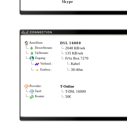
Skype
DSL 16000
Anschluss:
2048 KB/sek
DownStream:
135 KB/sek
UpStream:
Fr!tz Box 7270
Zugang:
Kabel
Verbind.:
30-40m
Entfern.:
T-Online
Provider:
T-DSL 16000
Tarif:
50€
Kosten: