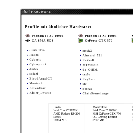
Profile mit ähnlicher Hardware:
Phenom II X6 1090T
Phenom II X6 1090T
GA-870A-UD3
GeForce GTX 570
.::ASDF::.
meck2
Hakto
Alucard_521
Cyberia
RaZzeR
Cyberpunk
MTMesold
dmNk
da_OlliM.
skizzi
crz9r
BloodAngelGT
RayZero
MuetzuS
sfc
Balvadhor
neeray
Killer_Dave88
ChrisStonehenge
Hakto
MaestroEde
Intel Core i7 5820K
Intel Core i7 2600K
AMD Radeon R9 200
MSI GeForce GTX 770
Series
OC Gaming Edition
16384 MB
8192 MB