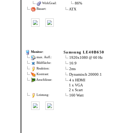
86%
WirkGrad:
ATX
Bauart:
Samsung LE40B650
Monitor
:
1920x1080 @ 60 Hz
max. Aufl.:
16:9
Bildfläche:
2ms
Reaktion:
Dynamisch 20000:1
Kontrast:
4 x HDMI
Anschlüsse:
1 x VGA
2 x Scart
160 Watt
Leistung: