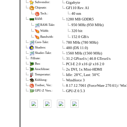
Gigabyte
Subvendor:
GF110 Rev. A1
Chipsatz:
40 nm
Tech.:
1280 MB GDDR5
RAM:
950 MHz (950 MHz)
RAM-Takt:
320 bit
Width:
152.0 GB/s
Bandwith:
780 MHz (780 MHz)
Core-Takt:
480 (DX 11.0)
Shaders:
1560 MHz (1560 MHz)
Shader-Takt:
31.2 GPixel/s | 46.8 GTexel/s
Fillrate:
PCI-E 2.0 x16 @ x16 2.0
Bus:
2x DVI, 1x Mini-HDMI
Anschlüsse:
Idle: 28°C, Last: 50°C
Temperatur:
Windforce 3
Kühlung:
8.17.12.7061 (ForceWare 270.61) / Win
Treiber, Ver.:
GPU-Z 0.5.3
GPU-Z Vers.: