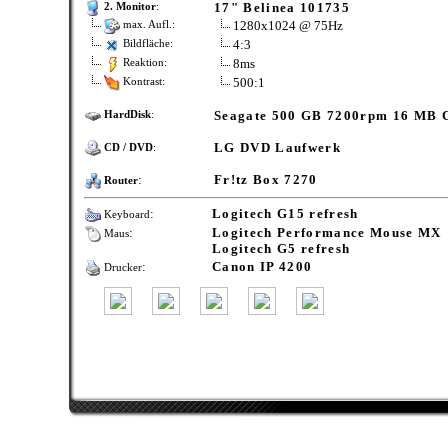
17" Belinea 101735
2. Monitor
:
1280x1024 @ 75Hz
max. Aufl.:
4:3
Bildfläche:
8ms
Reaktion:
500:1
Kontrast:
Seagate 500 GB 7200rpm 16 MB 
HardDisk
:
LG DVD Laufwerk
CD / DVD
:
:
Fr!tz Box 7270
Router
:
Logitech G15 refresh
Keyboard
:
Logitech Performance Mouse MX
Maus
Logitech G5 refresh
:
Canon IP 4200
Drucker