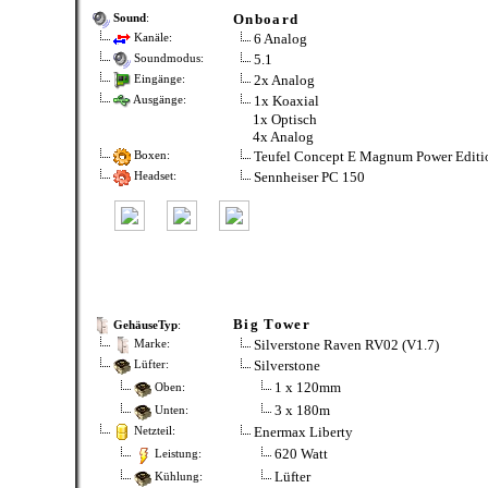
Onboard
Sound
:
6 Analog
Kanäle:
5.1
Soundmodus:
2x Analog
Eingänge:
1x Koaxial
Ausgänge:
1x Optisch
4x Analog
Teufel Concept E Magnum Power Editi
Boxen:
Sennheiser PC 150
Headset:
Big Tower
GehäuseTyp
:
Silverstone Raven RV02 (V1.7)
Marke:
Silverstone
Lüfter:
1 x 120mm
Oben:
3 x 180m
Unten:
Enermax Liberty
Netzteil:
620 Watt
Leistung:
Lüfter
Kühlung: