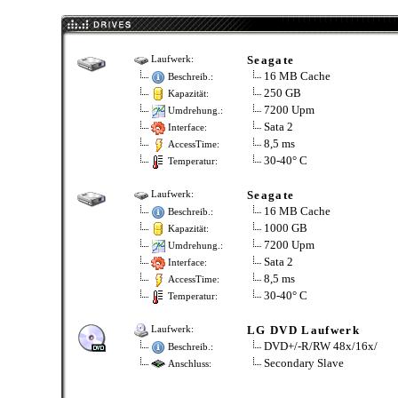
Seagate
Laufwerk:
16 MB Cache
Beschreib.:
250 GB
Kapazität:
7200 Upm
Umdrehung.:
Sata 2
Interface:
8,5 ms
AccessTime:
30-40° C
Temperatur:
Seagate
Laufwerk:
16 MB Cache
Beschreib.:
1000 GB
Kapazität:
7200 Upm
Umdrehung.:
Sata 2
Interface:
8,5 ms
AccessTime:
30-40° C
Temperatur:
LG DVD Laufwerk
Laufwerk:
DVD+/-R/RW 48x/16x/
Beschreib.:
Secondary Slave
Anschluss: