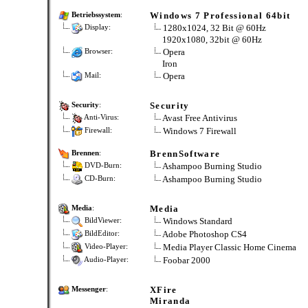
Windows 7 Professional 64bit
Betriebssystem
:
1280x1024, 32 Bit @ 60Hz
Display:
1920x1080, 32bit @ 60Hz
Opera
Browser:
Iron
Opera
Mail:
Security
Security
:
Avast Free Antivirus
Anti-Virus:
Windows 7 Firewall
Firewall:
BrennSoftware
Brennen
:
Ashampoo Burning Studio
DVD-Burn:
Ashampoo Burning Studio
CD-Burn:
Media
Media
:
Windows Standard
BildViewer:
Adobe Photoshop CS4
BildEditor:
Media Player Classic Home Cinema
Video-Player:
Foobar 2000
Audio-Player:
XFire
Messenger
:
Miranda