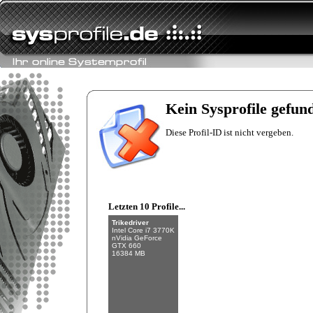
Fishman
Intel Core i7-6700K
NVIDIA GeForce
GTX 970
Kein Sysprofile gefun
32 GB (4 x 8 GB)
Diese Profil-ID ist nicht vergeben.
Letzten 10 Profile...
Trikedriver
Intel Core i7 3770K
nVidia GeForce
GTX 660
16384 MB