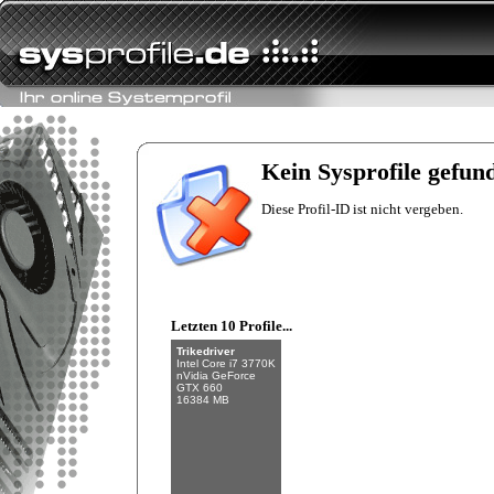
Fishman
Intel Core i7-6700K
NVIDIA GeForce
GTX 970
Kein Sysprofile gefun
32 GB (4 x 8 GB)
Diese Profil-ID ist nicht vergeben.
Letzten 10 Profile...
Trikedriver
Intel Core i7 3770K
nVidia GeForce
GTX 660
16384 MB