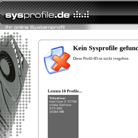
Fishman
Intel Core i7-6700K
NVIDIA GeForce
GTX 970
Kein Sysprofile gefun
32 GB (4 x 8 GB)
Diese Profil-ID ist nicht vergeben.
Letzten 10 Profile...
Trikedriver
Intel Core i7 3770K
nVidia GeForce
GTX 660
16384 MB