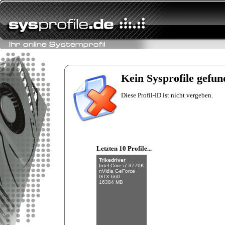
Fishman
Intel Core i7-6700K
NVIDIA GeForce
GTX 970
Kein Sysprofile gefun
32 GB (4 x 8 GB)
Diese Profil-ID ist nicht vergeben.
Letzten 10 Profile...
Trikedriver
Intel Core i7 3770K
nVidia GeForce
GTX 660
16384 MB