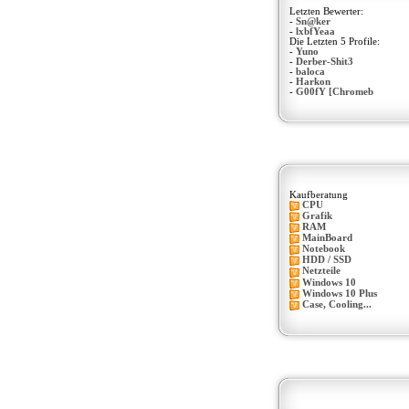
Letzten Bewerter:
-
Sn@ker
-
lxbfYeaa
Die Letzten 5 Profile:
-
Yuno
-
Derber-Shit3
-
baloca
-
Harkon
-
G00fY [Chromeb
Kaufberatung
CPU
Grafik
RAM
MainBoard
Notebook
HDD / SSD
Netzteile
Windows 10
Windows 10 Plus
Case, Cooling...