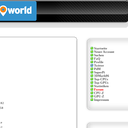
Startseite
Neuer Account
Suchen
FaQ
Profile
Twitter
PdM
SuperPi
3DMark06
Top-CPUs
Top-GPUs
Statistiken
Forum
CPU-Z
GPU-Z
Impressum
n82
58
ke
r2