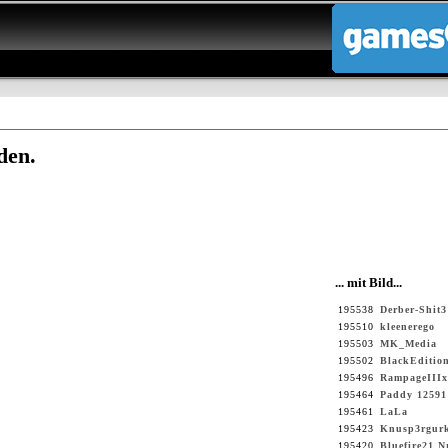
den.
... mit Bild...
195538
Derber-Shit3
195510
kleenerego
195503
MK_Media
195502
BlackEditio
195496
RampageIIIx
195464
Paddy 12591
195461
LaLa
195423
Knusp3rgur
195420
Bluefire21 N