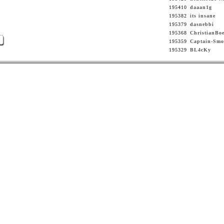
195410
daaan1g
195382
its insane
195379
dasnebbi
195368
ChristianBoe
>
195359
Captain-Smo
195329
BL4cKy