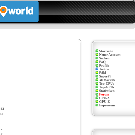
Startseite
Neuer Account
Suchen
FaQ
Profile
Twitter
PdM
SuperPi
3DMark06
Top-CPUs
Top-GPUs
Statistiken
Forum
CPU-Z
GPU-Z
Impressum
n82
58
ke
r2