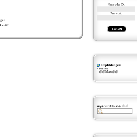
Name oder ID:
Passwort:
ger
ker02
Empfehlungen:
-
server
-
@@Max@@