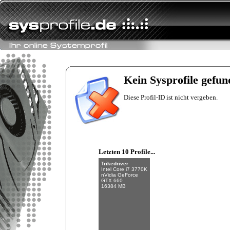
Fishman
Intel Core i7-6700K
NVIDIA GeForce
GTX 970
Kein Sysprofile gefun
32 GB (4 x 8 GB)
Diese Profil-ID ist nicht vergeben.
Letzten 10 Profile...
Trikedriver
Intel Core i7 3770K
nVidia GeForce
GTX 660
16384 MB