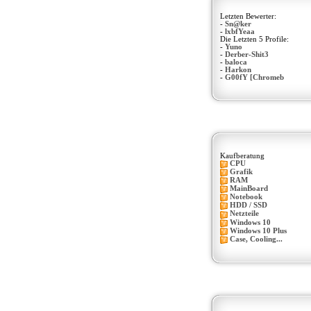
Letzten Bewerter:
-
Sn@ker
-
lxbfYeaa
Die Letzten 5 Profile:
-
Yuno
-
Derber-Shit3
-
baloca
-
Harkon
-
G00fY [Chromeb
Kaufberatung
CPU
Grafik
RAM
MainBoard
Notebook
HDD / SSD
Netzteile
Windows 10
Windows 10 Plus
Case, Cooling...