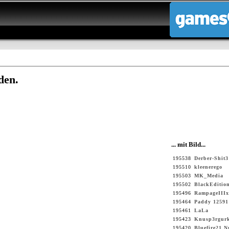
den.
... mit Bild...
195538
Derber-Shit3
195510
kleenerego
195503
MK_Media
195502
BlackEditio
195496
RampageIIIx
195464
Paddy 12591
195461
LaLa
195423
Knusp3rgur
195420
Bluefire21 N