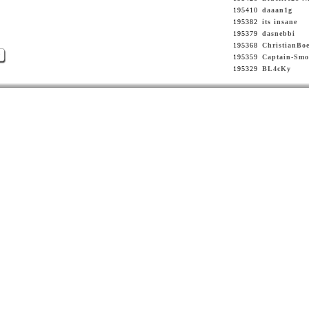
195410
daaan1g
195382
its insane
195379
dasnebbi
195368
ChristianBoe
>
195359
Captain-Smo
195329
BL4cKy