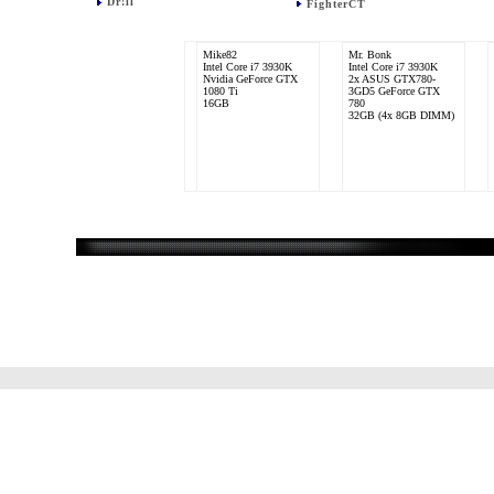
Dr!ll
FighterCT
Mike82
Mr. Bonk
Intel Core i7 3930K
Intel Core i7 3930K
Nvidia GeForce GTX
2x ASUS GTX780-
1080 Ti
3GD5 GeForce GTX
16GB
780
32GB (4x 8GB DIMM)
M-Z
MaeckOne
AMD Phenom II X3
Amd Athlon 64 x 2
720 Black Edition
5600
ATI Radeon HD 4850
Nvidia 8800GTS
4096 MB mit 5-5-5-18
4096MB