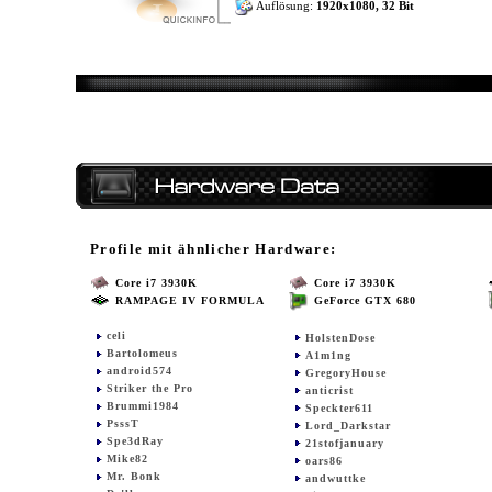
Auflösung:
1920x1080, 32 Bit
Profile mit ähnlicher Hardware:
Core i7 3930K
Core i7 3930K
RAMPAGE IV FORMULA
GeForce GTX 680
celi
HolstenDose
Bartolomeus
A1m1ng
android574
GregoryHouse
Striker the Pro
anticrist
Brummi1984
Speckter611
PsssT
Lord_Darkstar
Spe3dRay
21stofjanuary
Mike82
oars86
Mr. Bonk
andwuttke