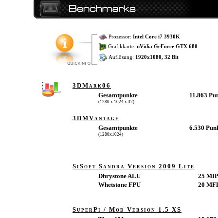
Prozessor:
Intel Core i7 3930K
Grafikkarte:
nVidia GeForce GTX 680
Auflösung:
1920x1080, 32 Bit
3DMark06
Gesamtpunkte
11.863 Pu
(1280 x 1024 x 32)
3DMVantage
Gesamtpunkte
6.530 Pun
(1280x1024)
SiSoft Sandra Version 2009 Lite
Dhrystone ALU
25 MI
Whetstone FPU
20 MF
SuperPi / Mod Version 1.5 XS