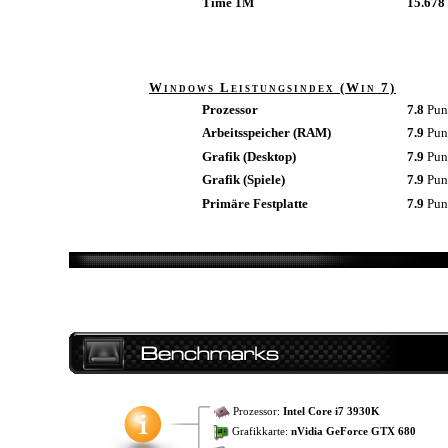
Time 1M
15.678 
Windows Leistungsindex (Win 7)
Prozessor
7.8
Pun
Arbeitsspeicher (RAM)
7.9
Pun
Grafik (Desktop)
7.9
Pun
Grafik (Spiele)
7.9
Pun
Primäre Festplatte
7.9
Pun
Prozessor:
Intel Core i7 3930K
Grafikkarte:
nVidia GeForce GTX 680