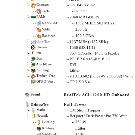
GK104 Rev. A2
Chipsatz:
28 nm
Tech.:
2048 MB GDDR5
RAM:
1502 MHz (1502 MHz)
RAM-Takt:
256 bit
Width:
192.3 GB/s
Bandwith:
1137 MHz (1137 MHz)
Core-Takt:
1536 (DX 11.1)
Shaders:
36.4 GPixel/s | 145.5 GTexel/s
Fillrate:
PCI-E 3.0 x16 @ x16 1.1
Bus:
DVI
Anschlüsse:
Lüfter
Kühlung:
9.18.13.602 (ForceWare 306.02) / Win7
Treiber, Ver.:
GPU-Z 0.6.4
GPU-Z Vers.:
RealTek ACL 1200 HD Onboard
Sound
:
Full Tower
GehäuseTyp
:
CM Strom Tropper
Marke:
BeQuiet ! Dark Power Pro 750 Watt
Netzteil:
750 W
Leistung:
Lüfter
Kühlung:
82 %
WirkGrad: