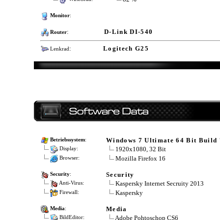
Monitor
:
:
D-Link DI-540
Router
:
Logitech G25
Lenkrad
Windows 7 Ultimate 64 Bit Build
Betriebssystem
:
1920x1080, 32 Bit
Display:
Mozilla Firefox 16
Browser:
Security
Security
:
Kaspersky Internet Secruity 2013
Anti-Virus:
Kaspersky
Firewall:
Media
Media
:
Adobe Pohtoschop CS6
BildEditor: