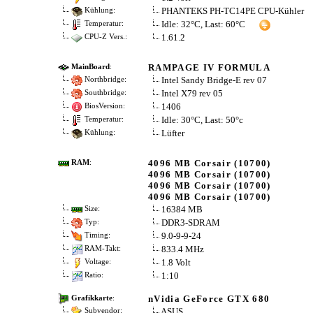
PHANTEKS PH-TC14PE CPU-Kühler
Kühlung:
Idle: 32°C, Last: 60°C
Temperatur:
1.61.2
CPU-Z Vers.:
RAMPAGE IV FORMULA
MainBoard
:
Intel Sandy Bridge-E rev 07
Northbridge:
Intel X79 rev 05
Southbridge:
1406
BiosVersion:
Idle: 30°C, Last: 50°c
Temperatur:
Lüfter
Kühlung:
4096 MB Corsair (10700)
RAM
:
4096 MB Corsair (10700)
4096 MB Corsair (10700)
4096 MB Corsair (10700)
16384 MB
Size:
DDR3-SDRAM
Typ:
9.0-9-9-24
Timing:
833.4 MHz
RAM-Takt:
1.8 Volt
Voltage:
1:10
Ratio:
nVidia GeForce GTX 680
Grafikkarte
:
ASUS
Subvendor: