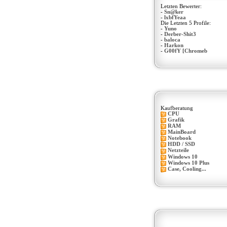
Letzten Bewerter:
-
Sn@ker
-
lxbfYeaa
Die Letzten 5 Profile:
-
Yuno
-
Derber-Shit3
-
baloca
-
Harkon
-
G00fY [Chromeb
Kaufberatung
CPU
Grafik
RAM
MainBoard
Notebook
HDD / SSD
Netzteile
Windows 10
Windows 10 Plus
Case, Cooling...