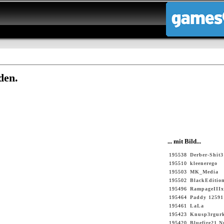
den.
... mit Bild...
195538
Derber-Shit3
195510
kleenerego
195503
MK_Media
195502
BlackEditio
195496
RampageIIIx
195464
Paddy 12591
195461
LaLa
195423
Knusp3rgur
195420
Bluefire21 N