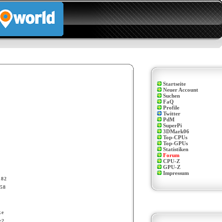
Startseite
Neuer Account
Suchen
FaQ
Profile
Twitter
PdM
SuperPi
3DMark06
Top-CPUs
Top-GPUs
Statistiken
Forum
CPU-Z
GPU-Z
Impressum
n82
58
ke
r2