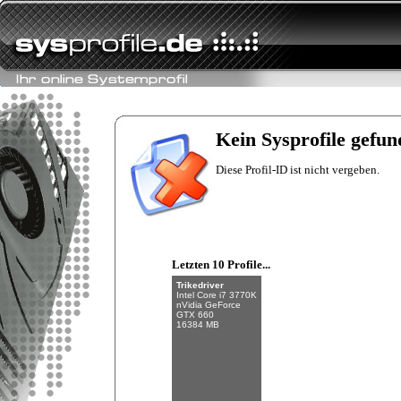
Fishman
Intel Core i7-6700K
NVIDIA GeForce
GTX 970
Kein Sysprofile gefun
32 GB (4 x 8 GB)
Diese Profil-ID ist nicht vergeben.
Letzten 10 Profile...
Trikedriver
Intel Core i7 3770K
nVidia GeForce
GTX 660
16384 MB