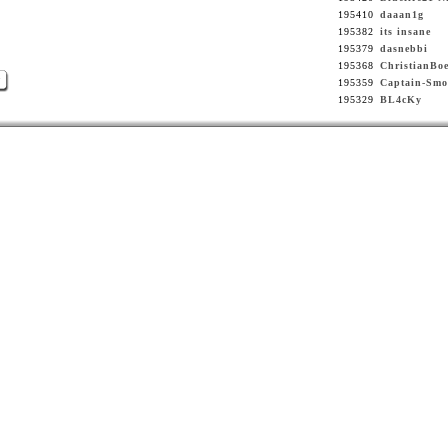
195410
daaan1g
195382
its insane
195379
dasnebbi
195368
ChristianBoe
>
195359
Captain-Smo
195329
BL4cKy