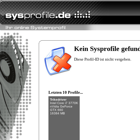
Fishman
Intel Core i7-6700K
NVIDIA GeForce
GTX 970
Kein Sysprofile gefun
32 GB (4 x 8 GB)
Diese Profil-ID ist nicht vergeben.
Letzten 10 Profile...
Trikedriver
Intel Core i7 3770K
nVidia GeForce
GTX 660
16384 MB