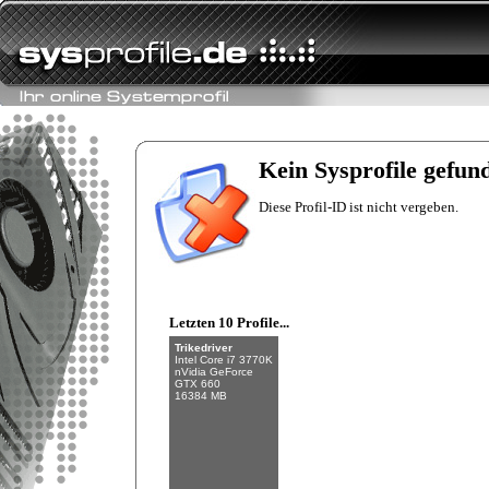
Fishman
Intel Core i7-6700K
NVIDIA GeForce
GTX 970
Kein Sysprofile gefun
32 GB (4 x 8 GB)
Diese Profil-ID ist nicht vergeben.
Letzten 10 Profile...
Trikedriver
Intel Core i7 3770K
nVidia GeForce
GTX 660
16384 MB