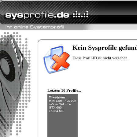
Fishman
Intel Core i7-6700K
NVIDIA GeForce
GTX 970
Kein Sysprofile gefun
32 GB (4 x 8 GB)
Diese Profil-ID ist nicht vergeben.
Letzten 10 Profile...
Trikedriver
Intel Core i7 3770K
nVidia GeForce
GTX 660
16384 MB