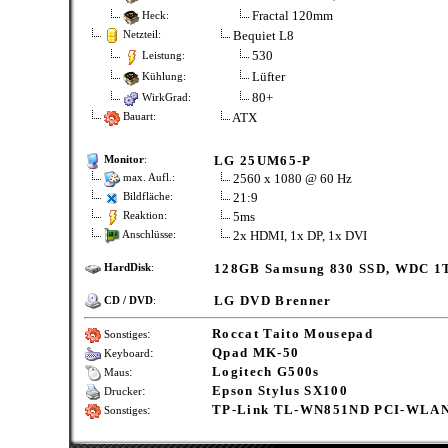
Fractal 120mm
Heck:
Bequiet L8
Netzteil:
530
Leistung:
Lüfter
Kühlung:
80+
WirkGrad:
ATX
Bauart:
LG 25UM65-P
Monitor
:
2560 x 1080 @ 60 Hz
max. Aufl.:
21:9
Bildfläche:
5ms
Reaktion:
2x HDMI, 1x DP, 1x DVI
Anschlüsse:
128GB Samsung 830 SSD, WDC 1T
HardDisk
:
LG DVD Brenner
CD / DVD
:
:
Roccat Taito Mousepad
Sonstiges
:
Qpad MK-50
Keyboard
:
Logitech G500s
Maus
:
Epson Stylus SX100
Drucker
:
TP-Link TL-WN851ND PCI-WLAN
Sonstiges