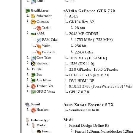
1:5
Ratio:
nVidia GeForce GTX 770
Grafikkarte
:
ASUS
Subvendor:
GK104 Rev. A2
Chipsatz:
28 nm
Tech.:
2048 MB GDDR5
RAM:
1753 MHz (1753 MHz)
RAM-Takt:
256 bit
Width:
224.4 GB/s
Bandwith:
1059 MHz (1059 MHz)
Core-Takt:
1536 (DX 11.0)
Shaders:
33.9 GPixel/s | 135.6 GTexel/s
Fillrate:
PCI-E 2.0 x16 @ x16 2.0
Bus:
DVI, HDMI, DP
Anschlüsse:
9.18.13.3788 (ForceWare 337.88) / Win
Treiber, Ver.:
GPU-Z 0.7.8
GPU-Z Vers.:
Asus Xonar Essence STX
Sound
:
Sennheiser HD430
Headset:
Midi
GehäuseTyp
:
Fractal Design Define R3
Marke:
Fractal 120mm, Noiseblocker 120
Front: