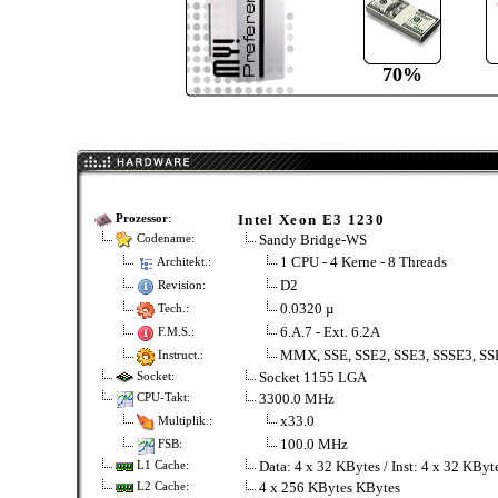
70%
Intel Xeon E3 1230
Prozessor
:
Sandy Bridge-WS
Codename:
1 CPU - 4 Kerne - 8 Threads
Architekt.:
D2
Revision:
0.0320 µ
Tech.:
6.A.7 - Ext. 6.2A
F.M.S.:
MMX, SSE, SSE2, SSE3, SSSE3, SSE
Instruct.:
Socket 1155 LGA
Socket:
3300.0 MHz
CPU-Takt:
x33.0
Multiplik.:
100.0 MHz
FSB:
Data: 4 x 32 KBytes / Inst: 4 x 32 KBy
L1 Cache:
4 x 256 KBytes KBytes
L2 Cache: