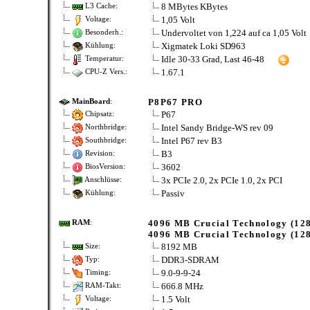
8 MBytes KBytes
L3 Cache:
1,05 Volt
Voltage:
Undervoltet von 1,224 auf ca 1,05 Volt
Besonderh.:
Xigmatek Loki SD963
Kühlung:
Idle 30-33 Grad, Last 46-48
Temperatur:
1.67.1
CPU-Z Vers.:
P8P67 PRO
MainBoard
:
P67
Chipsatz:
Intel Sandy Bridge-WS rev 09
Northbridge:
Intel P67 rev B3
Southbridge:
B3
Revision:
3602
BiosVersion:
3x PCIe 2.0, 2x PCIe 1.0, 2x PCI
Anschlüsse:
Passiv
Kühlung:
4096 MB Crucial Technology (12
RAM
:
4096 MB Crucial Technology (12
8192 MB
Size:
DDR3-SDRAM
Typ:
9.0-9-9-24
Timing:
666.8 MHz
RAM-Takt:
1.5 Volt
Voltage: