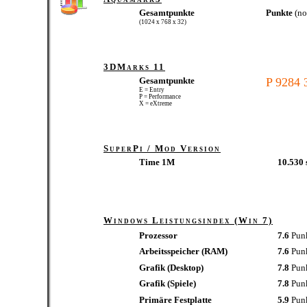
Gesamtpunkte
Punkte
(n
(1024 x 768 x 32)
3DMarks 11
Gesamtpunkte
P 9284
E = Entry
P = Performance
X = eXtreme
SuperPi / Mod Version
Time 1M
10.530 
Windows Leistungsindex (Win 7)
Prozessor
7.6
Pun
Arbeitsspeicher (RAM)
7.6
Pun
Grafik (Desktop)
7.8
Pun
Grafik (Spiele)
7.8
Pun
Primäre Festplatte
5.9
Pun