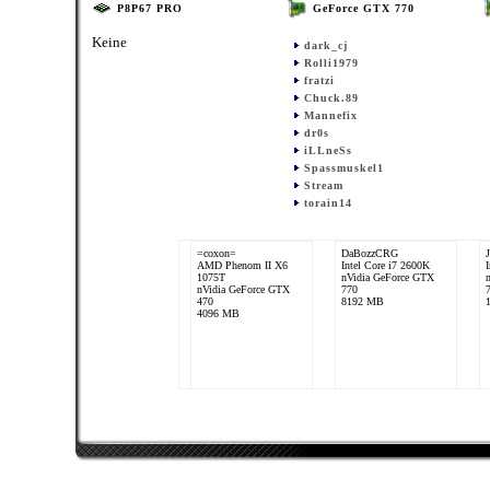
P8P67 PRO
GeForce GTX 770
Keine
dark_cj
Rolli1979
fratzi
Chuck.89
Mannefix
dr0s
iLLneSs
Spassmuskel1
Stream
torain14
=coxon=
DaBozzCRG
AMD Phenom II X6
Intel Core i7 2600K
1075T
nVidia GeForce GTX
nVidia GeForce GTX
770
470
8192 MB
4096 MB
iLLneSs
Stream
Intel Xeon E3 1230
Intel Xeon E3-1230 v3
nVidia GeForce GTX
NVIDIA GeForce GTX
770
770
8192 MB
4096 MB