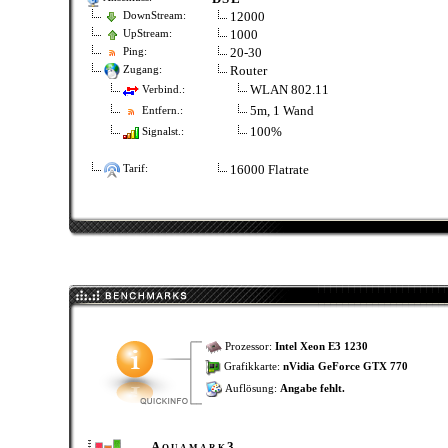
12000
DownStream:
1000
UpStream:
20-30
Ping:
Router
Zugang:
WLAN 802.11
Verbind.:
5m, 1 Wand
Entfern.:
100%
Signalst.:
16000 Flatrate
Tarif:
Prozessor:
Intel Xeon E3 1230
Grafikkarte:
nVidia GeForce GTX 770
Auflösung:
Angabe fehlt.
Aquamark3