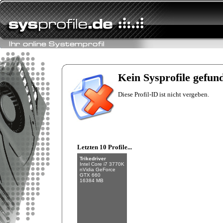
Fishman
Intel Core i7-6700K
NVIDIA GeForce
GTX 970
Kein Sysprofile gefun
32 GB (4 x 8 GB)
Diese Profil-ID ist nicht vergeben.
Letzten 10 Profile...
Trikedriver
Intel Core i7 3770K
nVidia GeForce
GTX 660
16384 MB