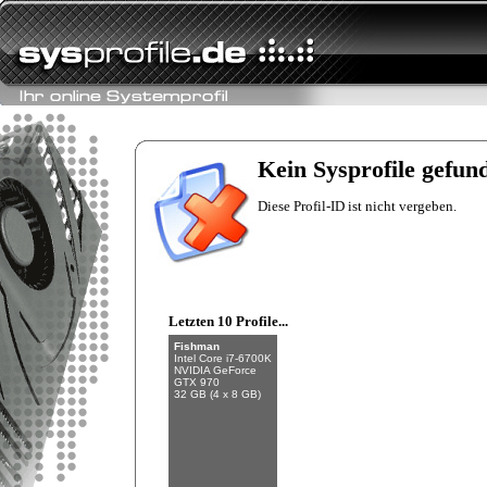
floert
Intel Core i7 3930K
HIS Radeon R9
280X iPower IceQ
Kein Sysprofile gefun
X² Turbo Boost
32768 MB
Diese Profil-ID ist nicht vergeben.
Letzten 10 Profile...
Fishman
Intel Core i7-6700K
NVIDIA GeForce
GTX 970
32 GB (4 x 8 GB)