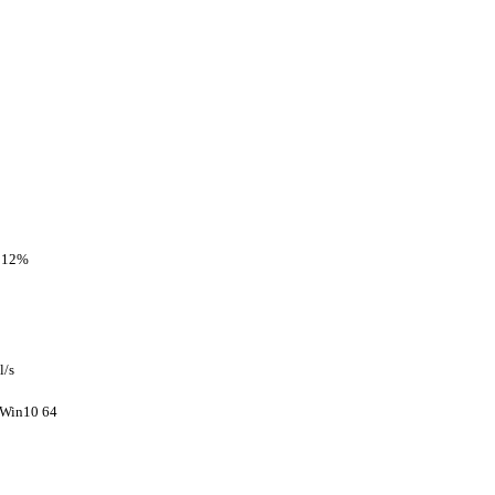
 12%
l/s
 Win10 64