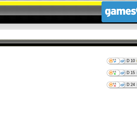
D 10
D 15
D 24