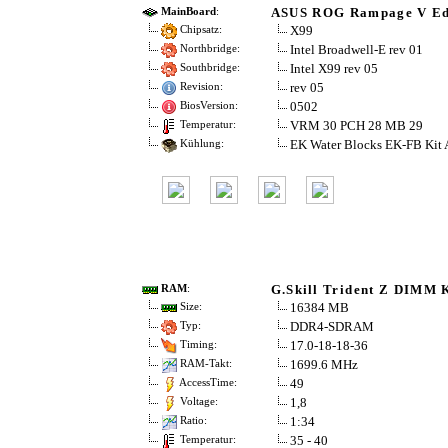
ASUS ROG Rampage V Edi
MainBoard
:
X99
Chipsatz:
Intel Broadwell-E rev 01
Northbridge:
Intel X99 rev 05
Southbridge:
rev 05
Revision:
0502
BiosVersion:
VRM 30 PCH 28 MB 29
Temperatur:
EK Water Blocks EK-FB Kit
Kühlung:
G.Skill Trident Z DIMM 
RAM
:
16384 MB
Size:
DDR4-SDRAM
Typ:
17.0-18-18-36
Timing:
1699.6 MHz
RAM-Takt:
49
AccessTime:
1,8
Voltage:
1:34
Ratio:
35 - 40
Temperatur: