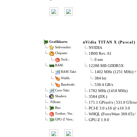
nVidia TITAN X (Pascal)
Grafikkarte
:
NVIDIA
Subvendor:
1B00 Rev. A1
Chipsatz:
0 nm
Tech.:
12288 MB GDDR5X
RAM:
1402 MHz (1251 MHz) =
RAM-Takt:
384 bit
Width:
538.4 GB/s
Bandwith:
1782 MHz (1418 MHz)
Core-Takt:
3584 (DX )
Shaders:
171.1 GPixel/s | 531.0 GTexe
Fillrate:
PCI-E 3.0 x16 @ x16 3.0
Bus:
WHQL (ForceWare 369.05) /
Treiber, Ver.:
GPU-Z 1.9.0
GPU-Z Vers.: