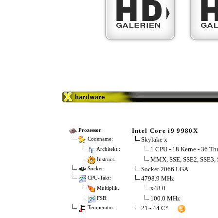
Intel Core i9 9980X
Prozessor
:
Skylake x
Codename:
1 CPU - 18 Kerne - 36 Th
Architekt.:
MMX, SSE, SSE2, SSE3, 
Instruct.:
Socket 2066 LGA
Socket:
4798.9 MHz
CPU-Takt:
x48.0
Multiplik.:
100.0 MHz
FSB:
21 - 44 C°
Temperatur: