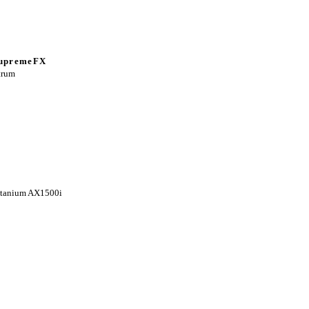
SupremeFX
trum
Titanium AX1500i