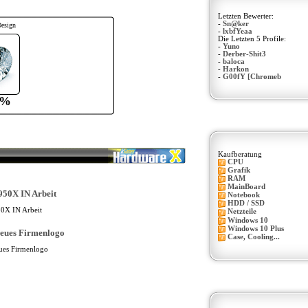
Letzten Bewerter:
-
Sn@ker
Design
-
lxbfYeaa
Die Letzten 5 Profile:
-
Yuno
-
Derber-Shit3
-
baloca
-
Harkon
-
G00fY [Chromeb
0%
Kaufberatung
CPU
Grafik
RAM
MainBoard
Notebook
HDD / SSD
0X IN Arbeit
Netzteile
Windows 10
Windows 10 Plus
Case, Cooling...
ues Firmenlogo