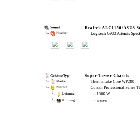
Realtek ALC1150/ASUS 
Sound
:
Logitech G933 Artemis Spec
Headset:
Super-Tower Chassis
GehäuseTyp
:
Thermaltake Core WP200
Marke:
Corsair Professional Series 
Netzteil:
1500 W
Leistung:
wasser
Kühlung: