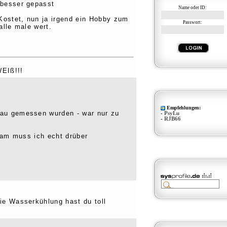
 besser gepasst
Name oder ID:
ostet, nun ja irgend ein Hobby zum
Passwort:
lle male wert.
WEIß!!!
Empfehlungen:
bau gemessen wurden - war nur zu
-
PsyLu
-
RJB66
sam muss ich echt drüber
Die Wasserkühlung hast du toll