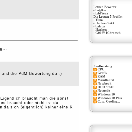
Letzten Bewerter:
-
Sn@ker
-
lxbfYeaa
Die Letzten 5 Profile:
-
Yuno
-
Derber-Shit3
-
baloca
-
Harkon
-
G00fY [Chromeb
g...
Kaufberatung
CPU
e und die PdM Bewertung da :)
Grafik
RAM
MainBoard
Notebook
HDD / SSD
Netzteile
Windows 10
Eigentlich braucht man die sonst
Windows 10 Plus
Case, Cooling...
s braucht oder nicht ist da
,da sich (eigentlich) keiner eine K