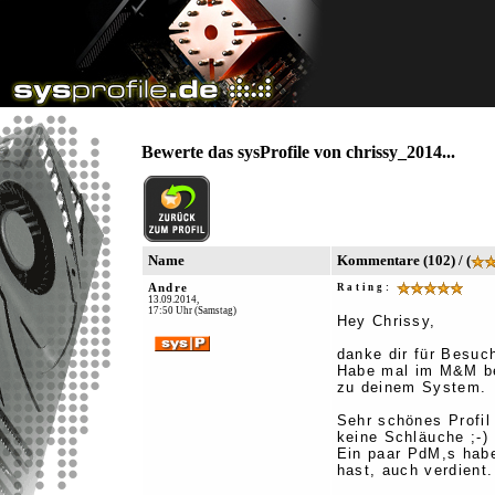
Bewerte das sysProfile von chrissy_2014...
Name
Kommentare (102) / (
Andre
Rating:
13.09.2014,
17:50 Uhr (Samstag)
Hey Chrissy,
danke dir für Besuc
Habe mal im M&M ber
zu deinem System.
Sehr schönes Profil
keine Schläuche ;-)
Ein paar PdM,s habe
hast, auch verdient.