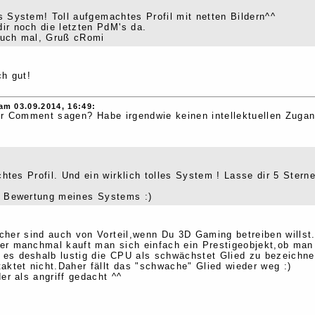
 System! Toll aufgemachtes Profil mit netten Bildern^^
dir noch die letzten PdM's da.
uch mal, Gruß cRomi
ch gut!
am 03.09.2014, 16:49:
er Comment sagen? Habe irgendwie keinen intellektuellen Zugan
tes Profil. Und ein wirklich tolles System ! Lasse dir 5 Stern
e Bewertung meines Systems :)
cher sind auch von Vorteil,wenn Du 3D Gaming betreiben willst.
r manchmal kauft man sich einfach ein Prestigeobjekt,ob man e
 es deshalb lustig die CPU als schwächstet Glied zu bezeichnen
aktet nicht.Daher fällt das "schwache" Glied wieder weg :)
er als angriff gedacht ^^