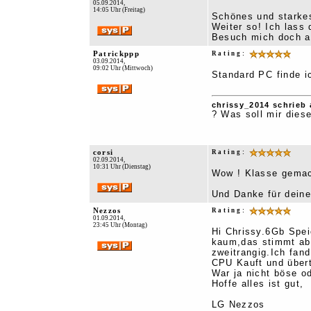
05.09.2014,
14:05 Uhr (Freitag)
Schönes und starkes
Weiter so! Ich lass 
Besuch mich doch a
Patrickppp
Rating:
03.09.2014,
09:02 Uhr (Mittwoch)
Standard PC finde i
chrissy_2014 schrieb 
? Was soll mir dies
corsi
Rating:
02.09.2014,
10:31 Uhr (Dienstag)
Wow ! Klasse gemach
Und Danke für dein
Nezzos
Rating:
01.09.2014,
23:45 Uhr (Montag)
Hi Chrissy.6Gb Spei
kaum,das stimmt abe
zweitrangig.Ich fand
CPU Kauft und übert
War ja nicht böse od
Hoffe alles ist gut,
LG Nezzos