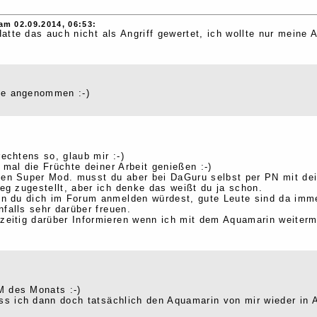
am 02.09.2014, 06:53:
 Hatte das auch nicht als Angriff gewertet, ich wollte nur meine
de angenommen :-)
rechtens so, glaub mir :-)
 mal die Früchte deiner Arbeit genießen :-)
nen Super Mod. musst du aber bei DaGuru selbst per PN mit dein
g zugestellt, aber ich denke das weißt du ja schon.
n du dich im Forum anmelden würdest, gute Leute sind da imme
falls sehr darüber freuen.
tzeitig darüber Informieren wenn ich mit dem Aquamarin weiterm
M des Monats :-)
uss ich dann doch tatsächlich den Aquamarin von mir wieder in 