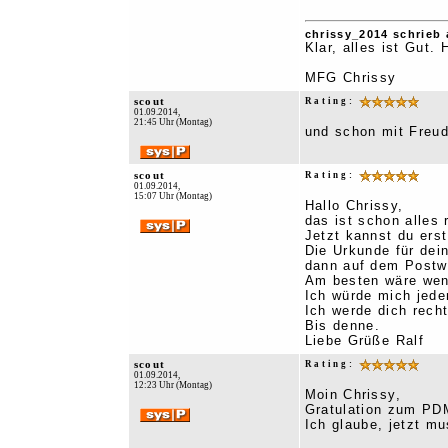
chrissy_2014 schrieb 
Klar, alles ist Gut.
MFG Chrissy
scout
Rating:
01.09.2014,
21:45 Uhr (Montag)
und schon mit Freu
scout
Rating:
01.09.2014,
15:07 Uhr (Montag)
Hallo Chrissy,
das ist schon alles 
Jetzt kannst du erst
Die Urkunde für dei
dann auf dem Postwe
Am besten wäre wen
Ich würde mich jeden
Ich werde dich rech
Bis denne.
Liebe Grüße Ralf
scout
Rating:
01.09.2014,
12:23 Uhr (Montag)
Moin Chrissy,
Gratulation zum PD
Ich glaube, jetzt m