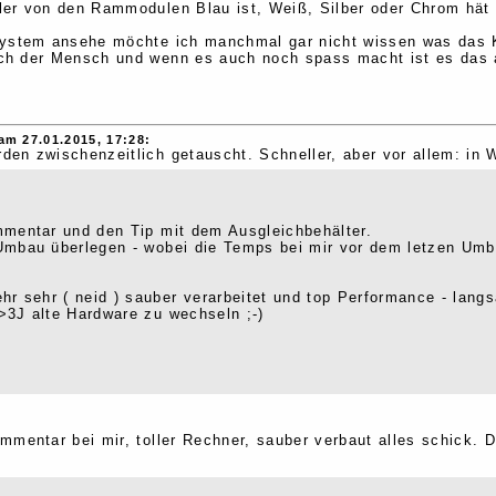
er von den Rammodulen Blau ist, Weiß, Silber oder Chrom hät
ystem ansehe möchte ich manchmal gar nicht wissen was das K
h der Mensch und wenn es auch noch spass macht ist es das a
am 27.01.2015, 17:28:
en zwischenzeitlich getauscht. Schneller, aber vor allem: in 
mentar und den Tip mit dem Ausgleichbehälter.
Umbau überlegen - wobei die Temps bei mir vor dem letzen Um
hr sehr ( neid ) sauber verarbeitet und top Performance - lang
3J alte Hardware zu wechseln ;-)
mmentar bei mir, toller Rechner, sauber verbaut alles schick. 