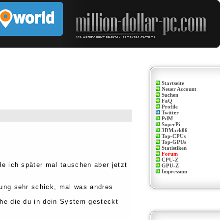
Startseite
Neuer Account
Suchen
FaQ
Profile
Twitter
PdM
SuperPi
3DMark06
Top-CPUs
Top-GPUs
Statistiken
Forum
CPU-Z
e ich später mal tauschen aber jetzt
GPU-Z
Impressum
lung sehr schick, mal was andres
he die du in dein System gesteckt