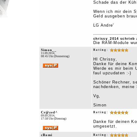
Schade das der Kühl
Wenn ich mir dein S
Geld ausgeben brauc
LG Andre'
chrissy_2014 schrieb 
Die RAM-Module wurd
Simon__
Rating:
11.09.2014,
08:45 Uhr (Donnerstag)
HI Chrissy,
Danke für deine Kom
Werde es mir beim 
faul upzudaten :-)
Schöner Rechner, se
nachdenken, meine >
Vg,
Simon
Cr@zed^
Rating:
09.09.2014,
17:58 Uhr (Dienstag)
Danke für deinen Ko
umgesetzt.
cRomi
Rating: