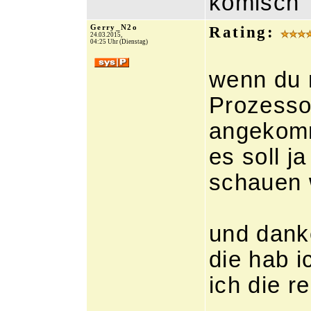
komisch
Gerry_N2o
Rating:
24.03.2015,
04:25 Uhr (Dienstag)
wenn du 
Prozessor
angekomm
es soll 
schauen 
und dank
die hab 
ich die re