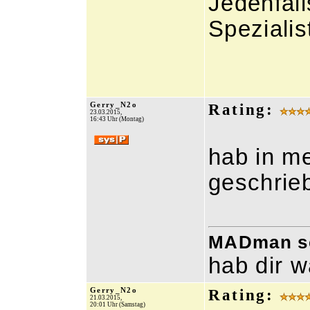
Jedenfall
Spezialis
Gerry_N2o
Rating:
23.03.2015,
16:43 Uhr (Montag)
hab in m
geschrie
MADman sch
hab dir w
Gerry_N2o
Rating:
21.03.2015,
20:01 Uhr (Samstag)