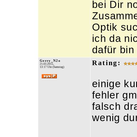
bei Dir 
Zusammen
Optik suc
ich da ni
dafür bin
Gerry_N2o
Rating:
21.03.2015,
13:17 Uhr (Samstag)
einige k
fehler g
falsch dr
wenig du