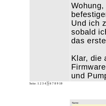
Wohung, e
befestig
Und ich z
sobald ic
das erst
Klar, die
Firmware 
und Pump
Seite:
1
2
3
4
5
6
7
8
9
10
Name: