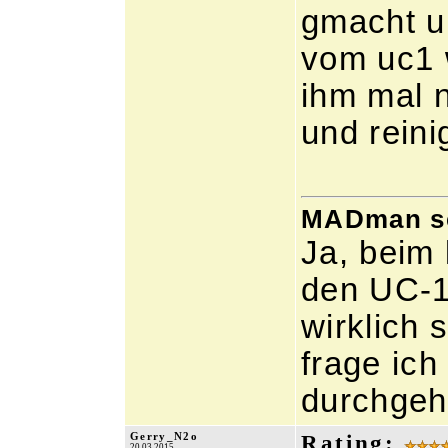
gmacht u
vom uc1 
ihm mal 
und reini
MADman sch
Ja, beim 
den UC-1
wirklich 
frage ic
durchgeht
Gerry_N2o
Rating:
20.03.2015,