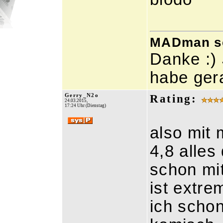
MADman sch
Danke :) 
habe ger
Gerry_N2o
Rating:
24.03.2015,
17:24 Uhr (Dienstag)
also mit
4,8 alles
schon mit
ist extre
ich scho