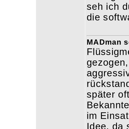
seh ich d
die softw
MADman sch
Flüssigme
gezogen,
aggressi
rückstand
später of
Bekannten
im Einsat
Idee, da 