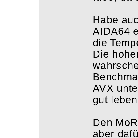
Habe auc
AIDA64 e
die Tempe
Die hohe
wahrsche
Benchmar
AVX unter
gut leben
Den MoRa
aber dafü