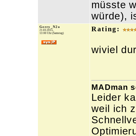
müsste w
würde), i
Gerry_N2o
Rating:
21.03.2015,
13:00 Uhr (Samstag)
wiviel du
MADman sch
Leider ka
weil ich
Schnellve
Optimier