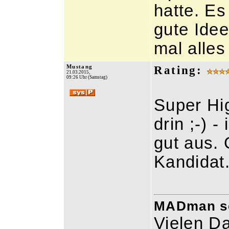
hatte. Es
gute Ide
mal alle
Mustang
Rating:
21.03.2015,
09:26 Uhr (Samstag)
Super Hi
drin ;-) 
gut aus.
Kandidat
MADman sch
Vielen Da