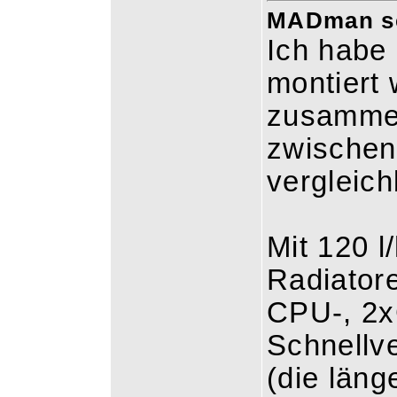
MADman sch
Ich habe 
montiert
zusammen
zwischen
vergleich
Mit 120 l
Radiator
CPU-, 2x
Schnellv
(die läng