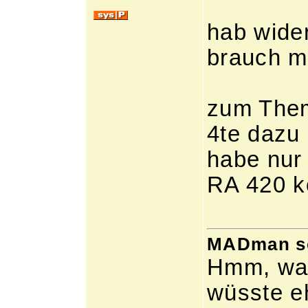
hab wide
brauch m
zum Them
4te dazu 
habe nur
RA 420 k
MADman sch
Hmm, was
wüsste eh