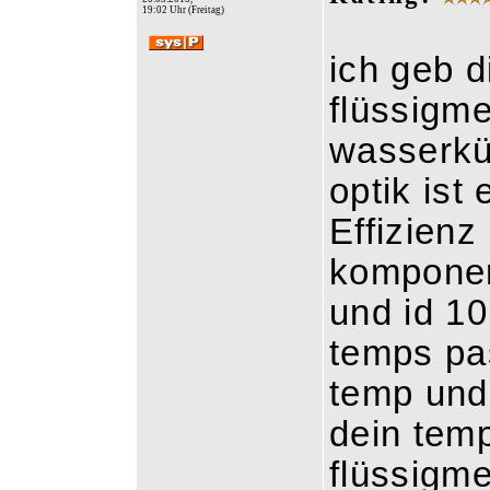
19:02 Uhr (Freitag)
ich geb d
flüssigme
wasserkü
optik ist
Effizienz
kompone
und id 10
temps pa
temp und
dein tem
flüssigme