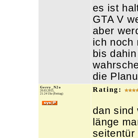
es ist ha
GTA V wei
aber werd
ich noch
bis dahi
wahrschei
die Planu
Gerry_N2o
Rating:
20.03.2015,
21:24 Uhr (Freitag)
dan sind 
länge ma
seitentü