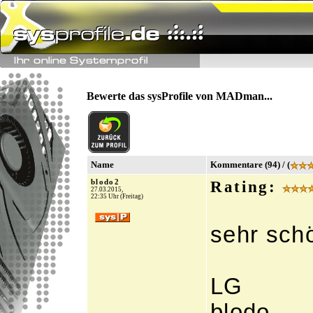
Bewerte das sysProfile von MADman...
Name
Kommentare (94) / (
blodo2
Rating:
27.03.2015,
22:35 Uhr (Freitag)
sehr sch
LG
blodo