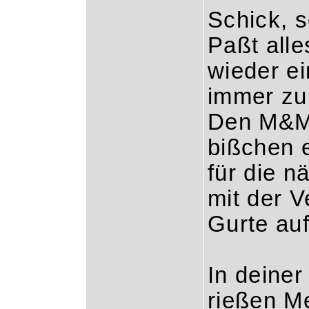
Schick, s
Paßt all
wieder ei
immer zu
Den M&M 
bißchen 
für die n
mit der V
Gurte auf
In deine
rießen M