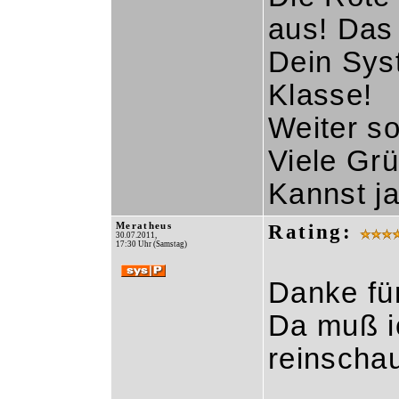
aus! Das
Dein Syst
Klasse!
Weiter so
Viele Gr
Kannst ja
Meratheus
Rating:
30.07.2011,
17:30 Uhr (Samstag)
Danke fü
Da muß ic
reinschau