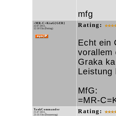
mfg
=MR-C=KinG[GER]
Rating:
22.07.2011,
12:50 Uhr (Freitag)
Echt ein 
vorallem 
Graka ka
Leistung
MfG:
=MR-C=K
TankCommander
Rating:
21.07.2011,
23:35 Uhr (Donnerstag)