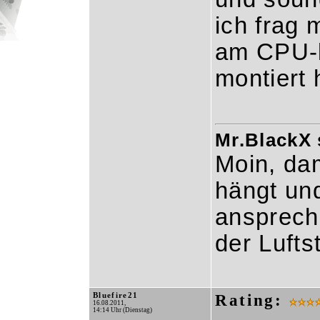
ich frag 
am CPU-k
montiert 
Mr.BlackX 
Moin, dam
hängt und
ansprech
der Luft
Bluefire21
Rating:
16.08.2011,
14:14 Uhr (Dienstag)