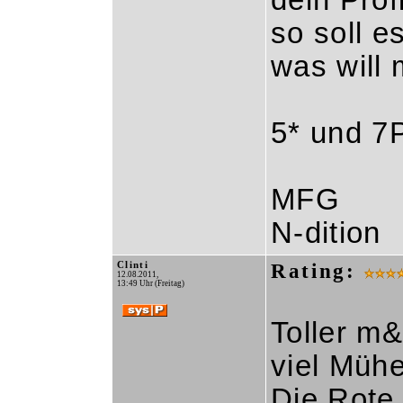
dein Profi
so soll e
was will
5* und 7
MFG
N-dition
Clinti
Rating:
12.08.2011,
13:49 Uhr (Freitag)
Toller m&
viel Mühe
Die Rote