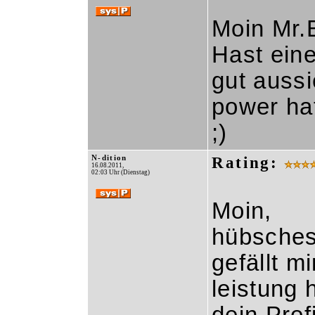
Moin Mr.
Hast eine
gut aussi
power ha
;)
N-dition
Rating:
16.08.2011,
02:03 Uhr (Dienstag)
Moin,
hübsches
gefällt mi
leistung 