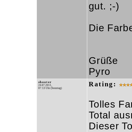
gut. ;-)
Die Farbe
Grüße
Pyro
shooter
Rating:
24.07.2011,
07:13 Uhr (Sonntag)
Tolles Fa
Total aus
Dieser To