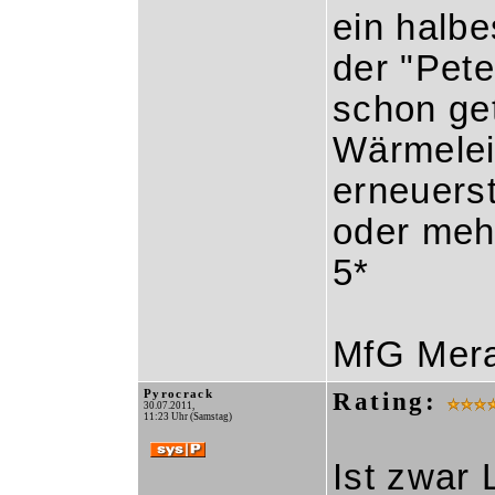
ein halbe
der "Pete
schon ge
Wärmelei
erneuers
oder mehr
5*
MfG Mer
Pyrocrack
Rating:
30.07.2011,
11:23 Uhr (Samstag)
Ist zwar 