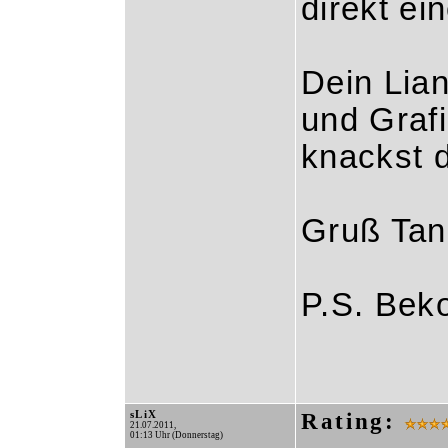
direkt ei
Dein Lia
und Grafi
knackst 
Gruß Tan
P.S. Be
sLiX
Rating:
21.07.2011,
01:13 Uhr (Donnerstag)