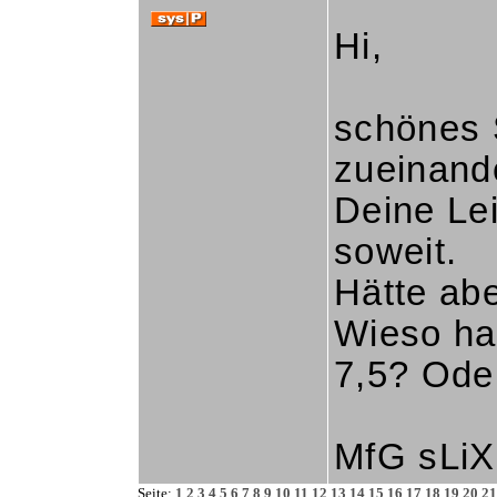
Hi,
schönes S
zueinand
Deine Le
soweit.
Hätte abe
Wieso ha
7,5? Ode
MfG sLiX
Seite:
1
2
3
4
5
6
7
8
9
10
11
12
13
14
15
16
17
18
19
20
21