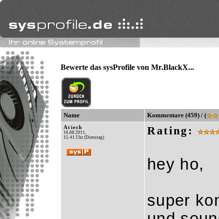
Bewerte das sysProfile von Mr.BlackX...
Name
Kommentare (459) / (
Atiesh
Rating:
16.08.2011,
15:41 Uhr (Dienstag)
hey ho,
super ko
und sound